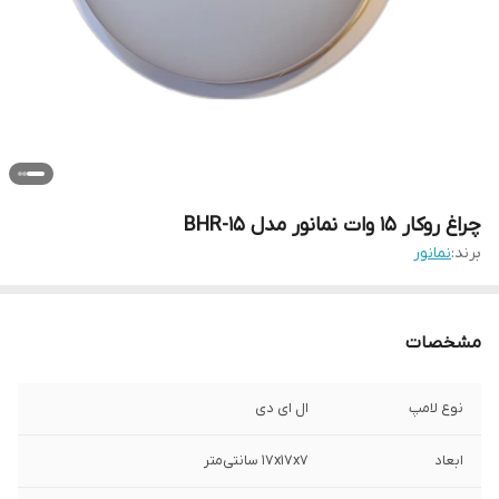
چراغ روکار 15 وات نمانور مدل BHR-15
برند:
نمانور
مشخصات
نوع لامپ
ال ای دی
ابعاد
17x17x7 سانتی‌متر