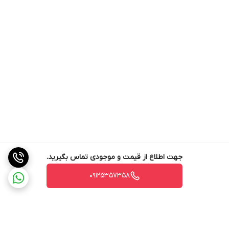
جهت اطلاع از قیمت و موجودی تماس بگیرید.
09125357358