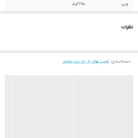
وزن
250 گرم
استانداردها و
استاندارد IEC
قابلیت لامپ
نظرات
ولتاژ
220 ولت
توان
15 وات
دسته‌بندی
:
لامپ های ال ای دی نمانور
فرکانس
50 هرتز
رده مصرف انرژی
A+
جنس محافظ
پلاستیک
زاویه نوردهی
180 درجه
شکل
دایره