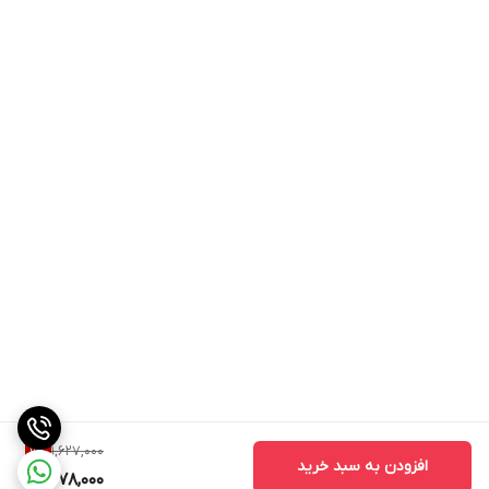
1,627,000
9
%
افزودن به سبد خرید
1,478,000