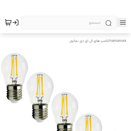
namanoor
/
لامپ های ال ای دی نمانور