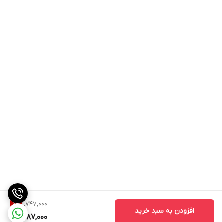
1,747,000
9
%
افزودن به سبد خرید
1,587,000