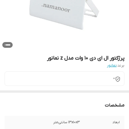
پرژکتور ال ای دی 10 وات مدل z نمانور
برند:
نمانور
0
مشخصات
ابعاد
13x10x3 سانتی‌متر