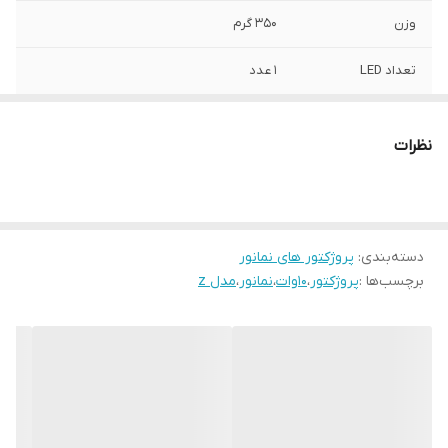
وزن
350 گرم
تعداد LED
1 عدد
ولتاژ
210-230 ولت
نظرات
توان
10 وات
فرکانس
50-60 هرتز
دسته‌بندی
:
پروژکتور های نمانور
طول عمر
25000 ساعت
برچسب‌ها :
پروژکتور
،
10وات
،
نمانور
،
مدل z
میزان روشنایی
700 لومن
رنگ
سفید