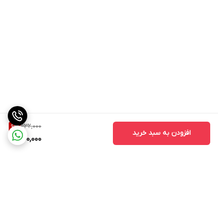
332,000
9
%
افزودن به سبد خرید
300,000