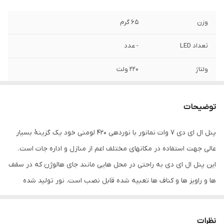
وزن
65 گرم
تعداد LED
- عدد
ولتاژ
220 ولت
توان
7 وات
توضیحات
فرکانس
50 هرتز
پنل ال ای دی 7 وات نمانور با نوردهی 420 لومنی خود یک گزینۀ بسیار
بازه توان مصرفی
5.5 تا 10 وات
عالی جهت استفاده در مکانهای مختلف اعم از منازل و اداره جات است.
زاویه نوردهی
160 درجه
این پنل ال ای دی به راحتی در محل هایی مانند جای هالوژن که در سقف
ها و راویز ها و کناف ها تعبیه شده قابل نصب است. نور تولید شده
شکل
دایره
توسط این پنل ال ای دی نوری یک دست و فاقد نویز بوده و شار نوری آن
نوع پایه
سیمی
نیز معادل 420 لومن است که با توجه به توان 7 واتی آن، عالی محسوب
نظرات