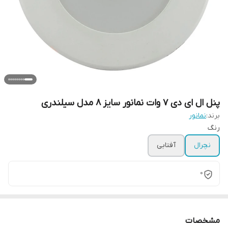
پنل ال ای دی 7 وات نمانور سایز 8 مدل سیلندری
برند:
نمانور
رنگ
نچرال
آفتابی
0
مشخصات