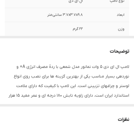
نوع لامپ
ال ای دی
ابعاد
3.7x3.7x9.8 سانتی‌متر
وزن
22 گرم
ولتاژ
220-240 ولت
توضیحات
توان
5 وات
لامپ ال ای دی 5 وات نمانور مدل شمعی با ردۀ مصرف انرژی A+ و
فرکانس
50 هرتز
نوردهی بسیار مناسب یکی از بهترین گزینه ها برای نصب روی انواع
بازه توان مصرفی
تا 5 وات
لوستر و چراغهای تزیینی است. این لامپ با کیفیت که دارای علامت
استاندارد ایران است، دارای زاویه تابش 180 درجه ای و عمر مفید 15 هزار
رده مصرف انرژی
A+
ساعتی است که در نوع خود فوق العاده محسوب می شود. همچنین، در
شکل
شمعی
کنار توان 5 واتی، اندازۀ فیزیکی این لامپ شمعی نیز طبق استانداردهای
نظرات
جهانی بوده و تمام این موارد لامپ ال ای دی نمانور مدل شمعی را تبدیل
نوع پایه
E14
به یک انتخاب هوشمندانه برای مصرف کننده کرده است. از دیگر