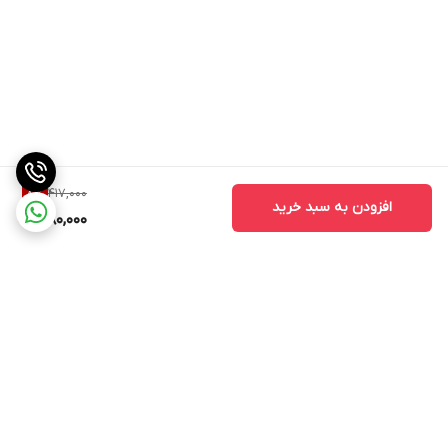
417,000
8
%
افزودن به سبد خرید
380,000
برگشت به بالا