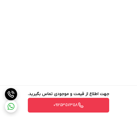
جهت اطلاع از قیمت و موجودی تماس بگیرید.
09125357358