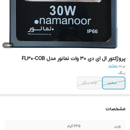
پروژکتور ال ای دی 30 وات نمانور مدل FL30-COB
برند:
نمانور
رنگ
سفید
چند رنگ
مشخصات
وزن
1225 گرم