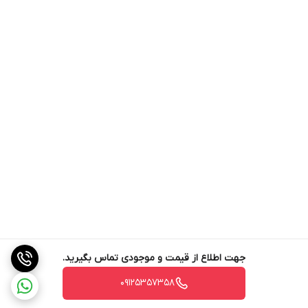
جهت اطلاع از قیمت و موجودی تماس بگیرید.
09125357358