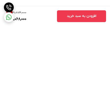
41,874,000
9
%
افزودن به سبد خرید
38,068,000
برگشت به بالا
ارسال کالا با پیک و اسنپ و
در ایام کاری از ساعت 9تا 19