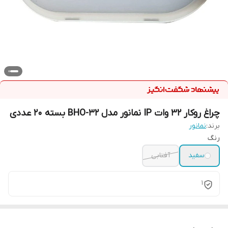
چراغ روکار 32 وات IP نمانور مدل BHO-32 بسته 20 عددی
برند:
نمانور
رنگ
سفید
آفتابی
1