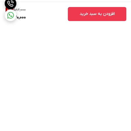
582,000
8
%
افزودن به سبد خرید
530,000
برگشت به بالا
ارسال کالا با پیک و اسنپ و
در ایام کاری از ساعت 9تا 19
تیپاکس و باربری شهرستان
شبانه‌روز پاسخگوی شما