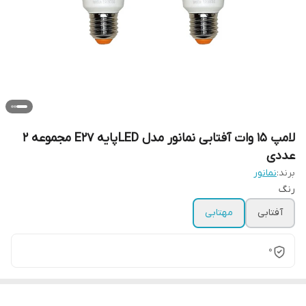
لامپ 15 وات آفتابی نمانور مدل LED پایه E27 مجموعه 2
عددی
برند:
نمانور
رنگ
آفتابی
مهتابی
0