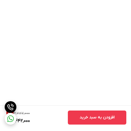
3,787,000
9
%
افزودن به سبد خرید
3,442,000