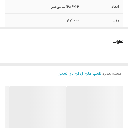
ابعاد
14x14x24 سانتی‌متر
وزن
700 گرم
ولتاژ
220 ولت
نظرات
توان
75 وات
فرکانس
50 هرتز
دسته‌بندی
:
لامپ های ال ای دی نمانور
بازه توان مصرفی
51 تا 75 وات
نوع پایه
E40
طول عمر
15000 ساعت
میزان روشنایی
6750 لومن
رنگ
مهتابی