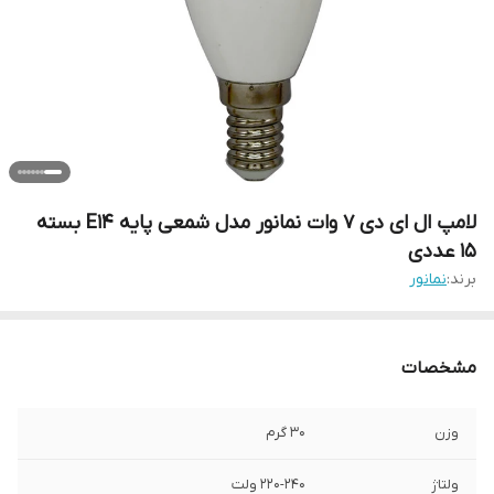
لامپ ال ای دی 7 وات نمانور مدل شمعی پایه E14 بسته
15 عددی
برند:
نمانور
مشخصات
وزن
30 گرم
ولتاژ
220-240 ولت