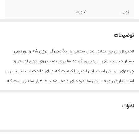
توان
7 وات
فرکانس
50 هرتز
توضیحات
رده مصرف انرژی
A
لامپ ال ای دی نمانور مدل شمعی با ردۀ مصرف انرژی A+ و نوردهی
زاویه نوردهی
180 درجه
بسیار مناسب یکی از بهترین گزینه ها برای نصب روی انواع لوستر و
شکل
شمعی
چراغهای تزیینی است. این لامپ با کیفیت که دارای علامت استاندارد ایران
است، دارای زاویه تابش 180 درجه ای و عمر مفید 15 هزار ساعتی است که
نوع پایه
E14
در نوع خود فوق العاده محسوب می شود. همچنین، در کنار توان 7 واتی،
طول عمر
15000 ساعت
اندازۀ فیزیکی این لامپ شمعی نیز طبق استانداردهای جهانی بوده و تمام
نظرات
این موارد لامپ ال ای دی نمانور مدل شمعی را تبدیل به یک انتخاب
میزان روشنایی
650 لومن
هوشمندانه برای مصرف کننده کرده است. از دیگر مشخصات اصلی این
ابعاد
4x4x12 سانتی‌متر
لامپ ال ای دی می‌توان به عدم انتشار پرتوهای زیان‌آور ماورای بنفش