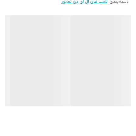
دسته‌بندی
:
لامپ های ال ای دی نمانور
(UV) و مادون قرمز، و همچنین تولید کمترین دی‌اکسیدکربن در مقایسه
با لامپ‌های معمولی اشاره نمود. لامپ ال ای دی نمانور مدل شمعی
می‌تواند روشنایی خوبی معادل یک لامپ 55 وات معمولی داشته باشد. از
مشخصات بارز محصولات نمانور، می‌توان به طول عمر بالا، مصرف انرژی
پایین، و مناسب بودن برای محیط زیست (بدون هیچگونه مواد مضر و
تولید کمترین گاز CO2)، و همچنین عدم انتشار هرگونه پرتو خطرناک
اشاره نمود. برند نمانور یکی از خوشنام ترین و شناخته شده ترین
برندهای ایرانی در زمینۀ تولید لامپهای ال ای دی است. این محصول فوق
العاده دارای نشان ملی استاندارد به همراه شماره ثبت است.