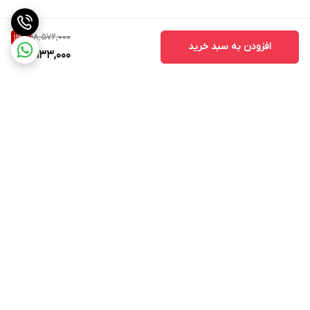
18,572,000
13
%
افزودن به سبد خرید
16,133,000
برگشت به بالا
ارسال کالا با پیک و اسنپ و
در ایام کاری از ساعت 9تا 19