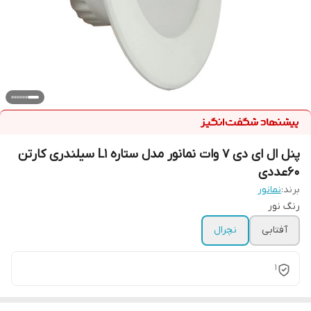
پنل ال ای دی 7 وات نمانور مدل ستاره L1 سیلندری کارتن
60عددی
برند:
نمانور
رنگ نور
آفتابی
نچرال
1