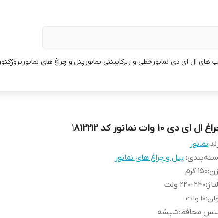
پ های ال ای دی نمانور
خطی و زیرکابینتی نمانور
پنل و چراغ های نمانور
پروژکتور
غ ال ای دی 10 وات نمانور کد 1812212
ند:
نمانور
ته‌بندی
:
پنل و چراغ های نمانور
زن
:
150 گرم
تاژ
:
220-240 ولت
ان
:
10 وات
نس محافظ
:
شیشه