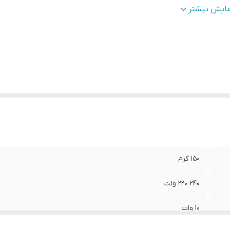
کل
:
هالوژن , فلت , سقفی
مایش بیشتر
ع پایه
:
سیمی
طر برش سقف
:
40 میلی‌متر
ایر توضیحات
:
- چراغ توکار گرد - همراه با ترانس
ول عمر
:
15000 ساعت
زان روشنایی
:
600 لومن
عاد
:
12x12x4 سانتی‌متر
150 گرم
220-240 ولت
10 وات