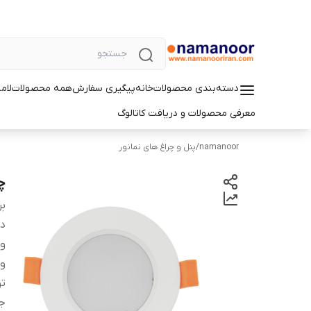
دسته‌بندی محصولات
خانه
پیگیری سفارش
همه محصولات
لام
معرفی محصولات و دریافت کاتالوگ
namanoor
/
پنل و چراغ های نمانور
چرا
بر
دس
و
ول
تو
ج