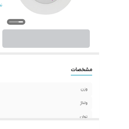
ش
ن
نو
ق
س
ط
می
اب
مشخصات
وزن
ولتاژ
توان