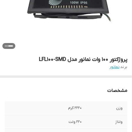
پروژکتور 100 وات نمانور مدل LFL100-SMD
برند:
نمانور
مشخصات
وزن
2220 گرم
ولتاژ
220 ولت