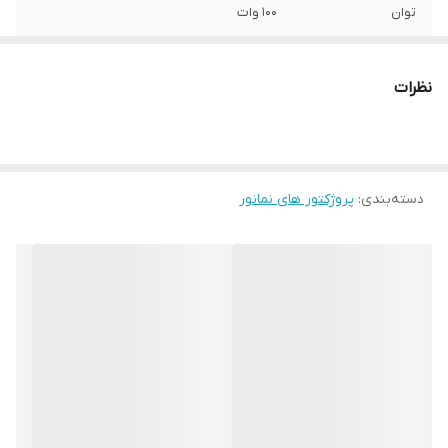
توان
100 وات
جنس محافظ
شیشه
نظرات
شکل
فلت , دیواری , سقفی , چراغ پروژکتور و وال
واشر
نوع پایه
سیمی
دسته‌بندی
:
پروژکتور های نمانور
طول عمر
15000 ساعت
میزان روشنایی
8000 لومن
ابعاد
33x27.5x7 سانتی‌متر