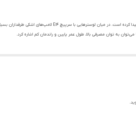
50.60 هرتز
تا 5 وات
امروزه استفاده از لامپ‌هایی با بازدهی بالا رواج بسیاری پیدا کرده ا
شیشه
ی‌توان به توان مصرفی بالا، طول عمر پایین و راندمان کم اشاره کرد.
360 درجه
اشکی
E14
15000 ساعت
ید.
420 لومن
12x4x12 سانتی‌متر