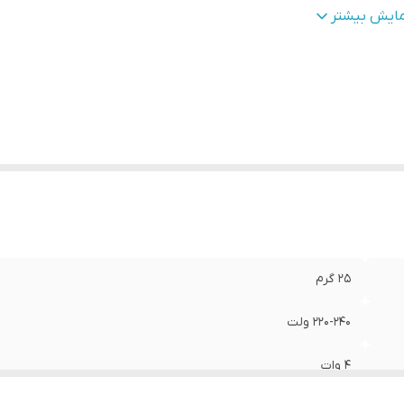
زه توان مصرفی
:
تا 5 وات
مایش بیشتر
نس محافظ
:
شیشه
ویه نوردهی
:
360 درجه
کل
:
اشکی
ع پایه
:
E14
ول عمر
:
15000 ساعت
زان روشنایی
:
420 لومن
عاد
:
12x4x12 سانتی‌متر
25 گرم
220-240 ولت
4 وات