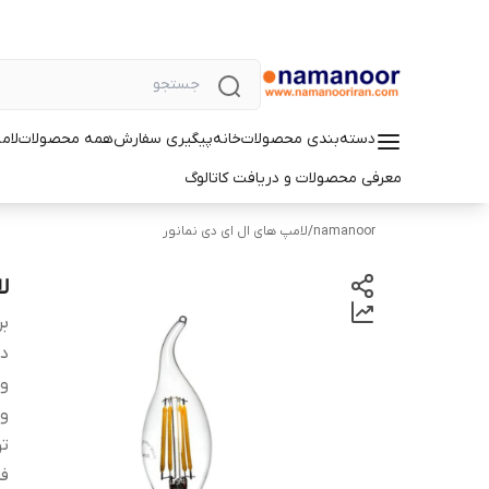
دسته‌بندی محصولات
خانه
پیگیری سفارش
همه محصولات
لام
معرفی محصولات و دریافت کاتالوگ
namanoor
/
لامپ های ال ای دی نمانور
لامپ
بر
دس
و
ول
تو
ف