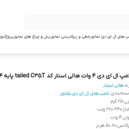
پ های ال ای دی نمانور
خطی و زیرکابینتی نمانور
پنل و چراغ های نمانور
پروژکتور
 ال ای دی 4 وات هالی استار کد tailed C35T پایه E14
ند:
هالی استار
ته‌بندی
:
لامپ های ال ای دی نمانور
زن
:
25 گرم
تاژ
:
220-240 ولت
ان
:
4 وات
رکانس
:
50.60 هرتز