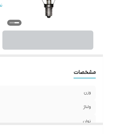
با
ن
ج
زا
ش
نو
ط
می
اب
مشخصات
وزن
ولتاژ
توان