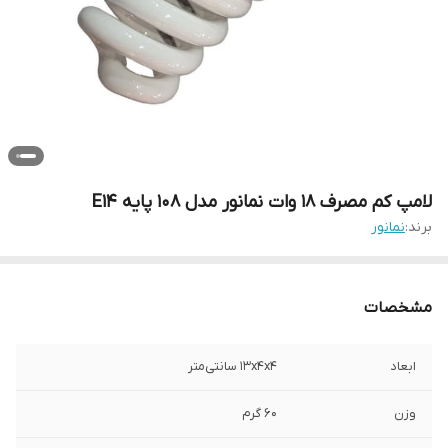
لامپ کم مصرف 18 وات نمانور مدل 108 پایه E14
برند:
نمانور
مشخصات
ابعاد
13x4x4 سانتی‌متر
وزن
60 گرم