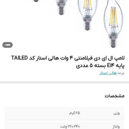
لامپ ال ای دی فیلامنتی 4 وات هالی استار کد TAILED
پایه E14 بسته 5 عددی
برند:
هالی استار
مشخصات
وزن
25 گرم
ولتاژ
220-240 ولت