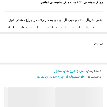
چراغ سوله ای 100 وات مدل سفینه ای نمانور
جنس متریال، بدنه و چیپ ال ای دی به کار رفته در چراغ صنعتی فوق
سبب شده تا میزان ضریب ایمنی در استفاده از این چراغ های سوله ای
افزایش یابد. به دلیل تنوع در طراحی و ساخت این محصول، دست
مصرف کنندگان در انتخاب محصول باز است و افراد می توانند متناسب
نظرات
با نیازشان از این محصول استفاده نمایند. همچنین مهم ترین دسته های
انواع چراغ کارگاهی مربوط به مدل های سقفی و آویز آن است که هر
کدام دارای مزیت هایی هستند.
دسته‌بندی
:
پنل و چراغ های نمانور
برچسب‌ها :
100وات
،
سوله ای
،
چراغ سوله ای
،
نمانور
امروزه استفاده از اینگونه چراغ ها در مدل های با کیفیت یکی از نیازهای
اساسی در کارگاه ها، کارخانه ها، انبارها و محیط هایی با سقف
ارتفاع
بلند به حساب می آید به همین خاطر باید توجه ویژه ای به مدل و کیفیت
محصول مورد نظر داشته باشیم. در ادامه به معرفی مشخصات بیشتر