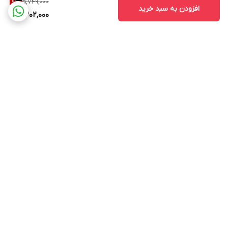
5,749,000
9
%
افزودن به سبد خرید
برابر آب
کامل در برابر گرد و غبار)
5,202,000
شاخص نمود رنگ
80<CRI
محافظت قاب
IK 07( مقاومت در برابر چکش از جنس فولاد به
محصول در برابر
وزن 0.5 Kg و انرژی ضربه 2 ژول
ضربه IK
فیلیکر (Flicker)
Free Flicker
نوع رنگ
رنگ الکترو استاتیک
برگشت به بالا
هیت سینگ الومینومی. نشان استاندارد. نصب
ویژگی خاص
آسان. ضد رطوبت .رنگ الکترو استاتیک.طول عمر
بیشینه رطوبت مجاز
90%
ارسال کالا با پیک و اسنپ و
در ایام کاری از ساعت 9تا 19
تیپاکس و باربری شهرستان
شبانه‌روز پاسخگوی شما
ها
هستیم.سپاس