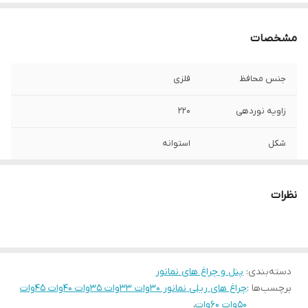
مشخصات
جنس محافظ
فلزی
زاویه نوردهی
220
شکل
استوانه
رده مصرف انرژی
A+
نظرات
دسته‌بندی
:
پنل و چراغ های نمانور
برچسب‌ها :
چراغ های ریلی نمانور 30وات 33وات 35وات 40وات 45وات
50وات 60وات
،