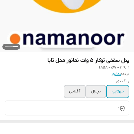
پنل سقفی توکار 5 وات نمانور مدل تابا
TABA – 5W – 23GF1
برند:
نمانور
رنگ نور
مهتابی
نچرال
آفتابی
0