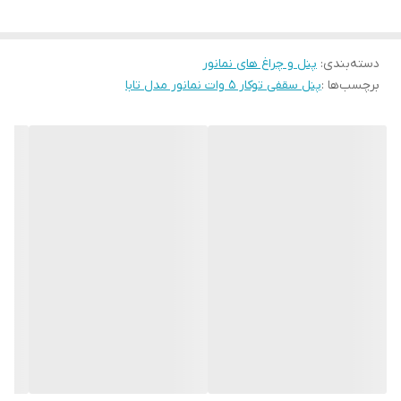
ایده‌ آل می‌ سازد
.
دسته‌بندی
:
پنل و چراغ های نمانور
توضیحات چراغ توکار 5 وات نمانور مدل تابا
برچسب‌ها :
پنل سقفی توکار 5 وات نمانور مدل تابا
مدل
: TABA – 5W – 23GF1
توان مصرفی: 5 وات
شار نوری: 300 لومن
بهره نوری: 60 لومن بر وات
ضریب توان: 0.5
جریان ورودی: 45 میلی‌آمپر
ولتاژ ورودی: 220-240 ولت
AC
ابعاد: 38×98 میلی‌متر