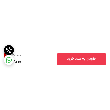
227,000
14
%
افزودن به سبد خرید
193,000