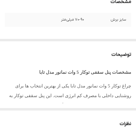
مشخصات
سایز برش
70-90 میلی‌متر
توضیحات
مشخصات پنل سقفی توکار 5 وات نمانور مدل تابا
چراغ توکار 5 وات نمانور مدل تابا یکی از بهترین انتخاب‌ ها برای
روشنایی داخلی با مصرف کم انرژی است. این پنل سقفی توکار
به
دلیل طراحی دایره‌ ای و نصب توکار، گزینه‌ ای عالی برای محیط‌ های
مدرن و کلاسیک به شمار می‌ آید. نوردهی مناسب، طول عمر بالا، و
نظرات
مصرف بهینه انرژی از ویژگی‌ های بارز این محصول است که آن را
برای انواع فضاها از جمله اتاق نشیمن، دفتر کار و محیط‌ های تجاری