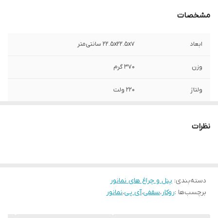
مشخصات
ابعاد
22.5x22.5x7 سانتی‌متر
وزن
370 گرم
ولتاژ
220 ولت
توان
32 وات
نظرات
جنس محافظ
پلاستیک
شکل
سقفی
دسته‌بندی
:
پنل و چراغ های نمانور
نوع پایه
سیمی
برچسب‌ها :
روکار
،
سقفی
،
آی پی
،
نمانور
طول عمر
15000 ساعت