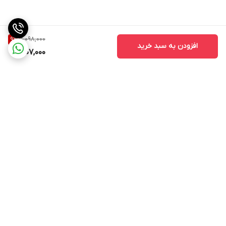
2,098,000
9
%
افزودن به سبد خرید
1,907,000
برگشت به بالا