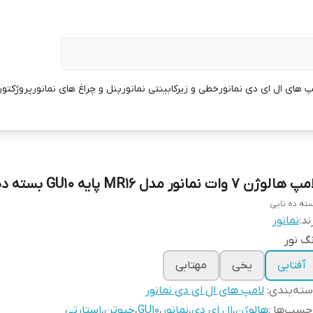
پ های ال ای دی نمانور
خطی و زیرکابینتی نمانور
پنل و چراغ های نمانور
پروژکتور
 هالوژن 7 وات نمانور مدل MR16 پایه GU10 بسته ده تایی
ته ده تایی
ند:
نمانور
گ نور
آفتابی
یخی
مهتابی
ته‌بندی
:
لامپ های ال ای دی نمانور
چسب‌ها :
هالوژن
،
ال ای دی
،
نمانور
،
GU10
،
جیوتن
،
استارتی