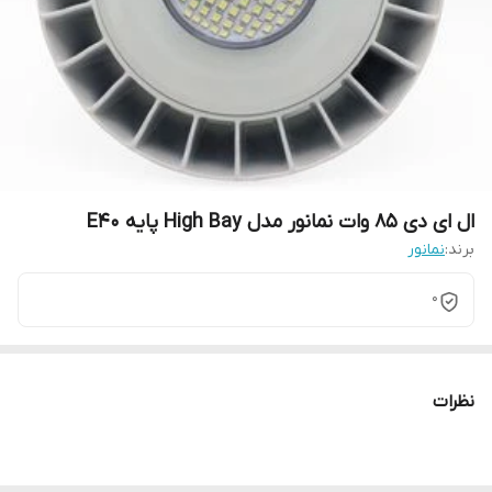
ال ای دی 85 وات نمانور مدل High Bay پایه E40
برند:
نمانور
0
نظرات