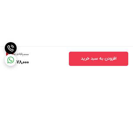
7,799,000
9
%
افزودن به سبد خرید
7,078,000
برگشت به بالا