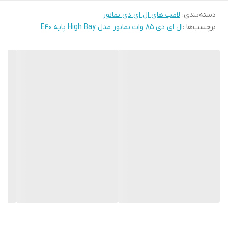
دسته‌بندی
:
لامپ های ال ای دی نمانور
برچسب‌ها :
ال ای دی 85 وات نمانور مدل High Bay پایه E40