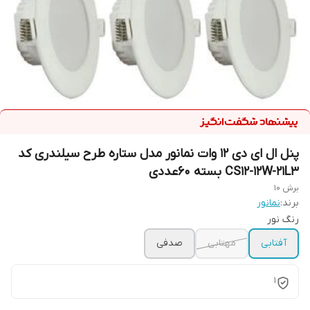
پنل ال ای دی 12 وات نمانور مدل ستاره طرح سیلندری کد
CS12-12W-21L3 بسته 60عددی
برش 10
برند:
نمانور
رنگ نور
آفتابی
مهتابی
صدفی
1