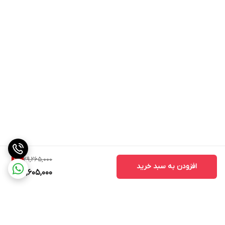
29,265,000
9
%
افزودن به سبد خرید
26,605,000