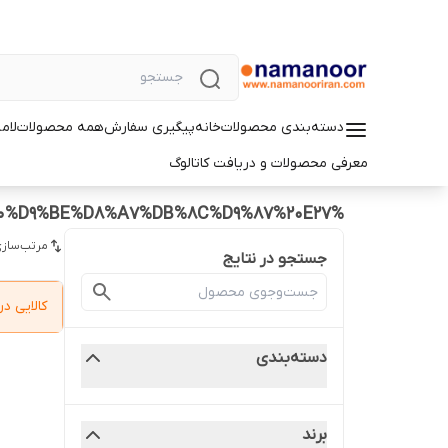
دسته‌بندی محصولات
خانه
پیگیری سفارش
همه محصولات
لام
معرفی محصولات و دریافت کاتالوگ
%D9%84%D8%A7%D9%85%D9%BE%20%D8%A7%D9%84%20%D8%A7%DB%8C%20%D8%AF%DB%8C%2040%20%D9%88%D8%A7%D8%AA%20%D9%86%D9%85%D8%A7%D9%86%D9%88%D8%B1%20%D9%85%D8%AF%D9%84%20TBulb%20%D9%BE%D8%A7%DB%8C%D9%87%20E27
مرتب‌سازی
جستجو در نتایج
کالایی 
دسته‌بندی
برند