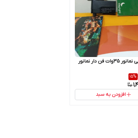
 35وات فن دار نمانور
15
%
1,
افزودن به سبد