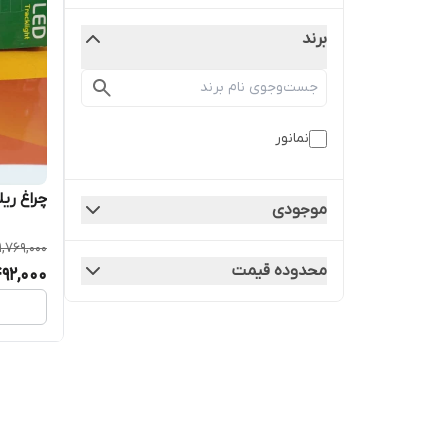
برند
نمانور
چراغ ریلی نمانور
موجودی
1,769,000
محدوده قیمت
492,000