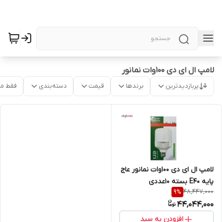
لامپ ال ای دی 100وات نمانور
پربازدیدترین
برندها
قیمت
دسته‌بندی
فقط م
لامپ ال ای دی 100وات نمانور عاج
پایه E40 بسته 10عددی
48,447,000
9
%
44,044,000
افزودن به سبد