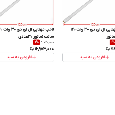
لامپ مهتابی ال ای دی 30 وات 120
لامپ مهتابی ال ا
انور
سانت نمانور 30عددی
9
%
18,720,000
9
%
16,983,000
5
افزودن به سبد
افزودن به سبد