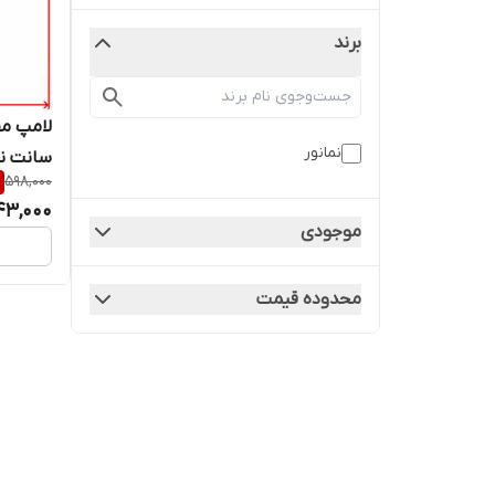
برند
نمانور
سانت نم
598,000
43,000
موجودی
محدوده قیمت