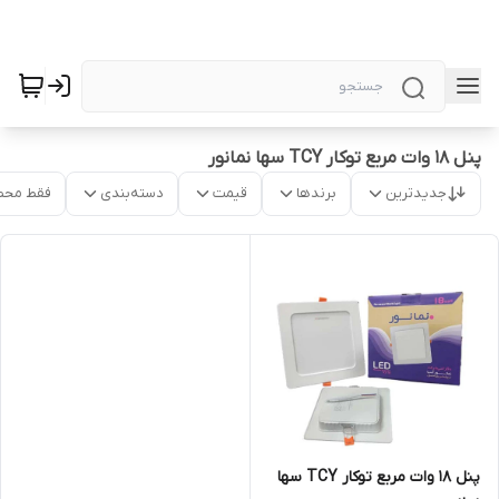
پنل 18 وات مربع توکار TCY سها نمانور
جدیدترین
برندها
قیمت
دسته‌بندی
فقط محص
پنل 18 وات مربع توکار TCY سها