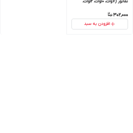
نمانور (7وات، 10وات، 12وات،
17وات، 20وات، 26 وات)
302,000
افزودن به سبد