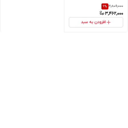
3,809,000
9
%
3,462,000
افزودن به سبد