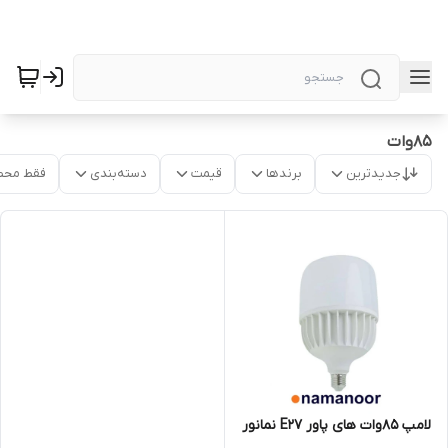
85وات
جدیدترین
برندها
قیمت
دسته‌بندی
فقط محص
لامپ ۸۵وات های پاور E27 نمانور